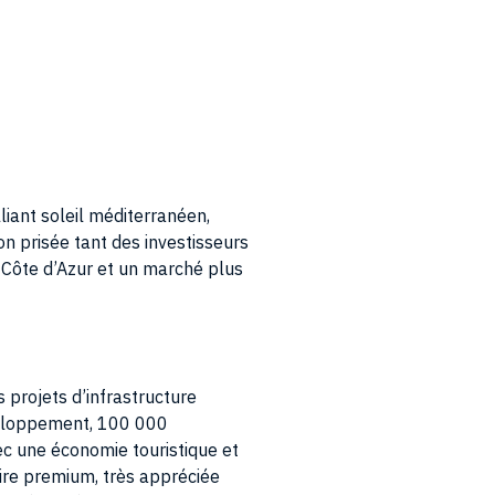
liant soleil méditerranéen,
on prisée tant des investisseurs
a Côte d’Azur et un marché plus
 projets d’infrastructure
veloppement, 100 000
vec une économie touristique et
ire premium, très appréciée
ifié. La région accueille des