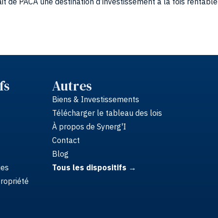
fs
Autres
Biens & Investissements
Télécharger le tableau des lois
À propos de Synerg'I
Contact
Blog
ues
Tous les dispositifs →
opriété
Synerg’I – SAS au capital 1.500.000 €