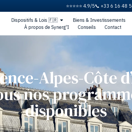
⭐️⭐️⭐️⭐️⭐️ 4.9/5
📞 +33 6 16 48 
Dispositifs & Lois 🇫🇷
Biens & Investissements
À propos de Synerg'I
Conseils
Contact
ence-Alpes-Côte d
ous nos programm
disponibles