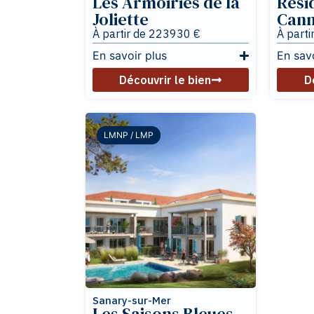
Joliette
Can
À partir de 223930 €
À parti
En savoir plus
En sav
Découvrir le bien
D
LMNP / LMP
LMNP / LMP
Sanary-sur-Mer
Les Saisons Bleues