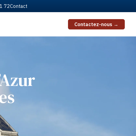
51 72
Contact
Contactez-nous →
’Azur
es