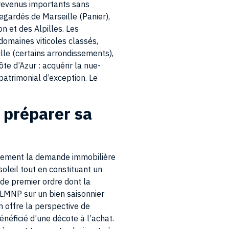
gardés de Marseille (Panier),
n et des Alpilles. Les
domaines viticoles classés,
le (certains arrondissements),
te d’Azur : acquérir la nue-
atrimonial d’exception. Le
 préparer sa
ellement la demande immobilière
 soleil tout en constituant un
 de premier ordre dont la
e LMNP sur un bien saisonnier
 offre la perspective de
néficié d’une décote à l’achat.
 à court terme et valorisante à