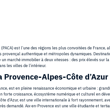
PACA) est l’une des régions les plus convoitées de France, al
ays provençal authentique et métropoles dynamiques. Destinati
re un marché immobilier à deux vitesses : des prix élevés sur l
ns les villes de l’intérieur.
la Provence-Alpes-Côte d’Azur
ance, est en pleine renaissance économique et urbaine : grands
en forte croissance, écosystème numérique et culturel en dé
 Côte d’Azur, est une ville internationale à fort rayonnement, a
ès demandé. Aix-en-Provence est une ville étudiante et tertia
lon, Avignon, Arles et Gap complètent un maillage urbain divers