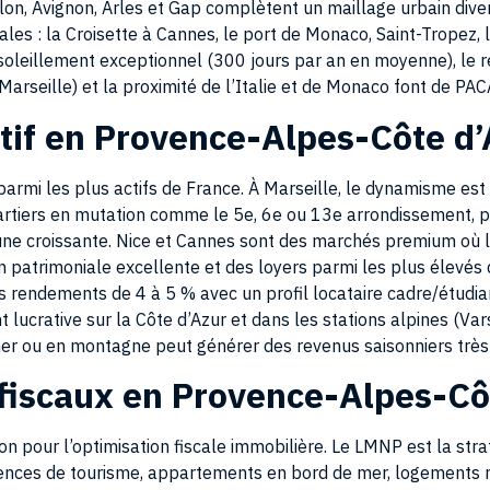
ales : la Croisette à Cannes, le port de Monaco, Saint-Tropez, 
soleillement exceptionnel (300 jours par an en moyenne), le 
Marseille) et la proximité de l’Italie et de Monaco font de PAC
tif en Provence-Alpes-Côte d’
parmi les plus actifs de France. À Marseille, le dynamisme est
uartiers en mutation comme le 5e, 6e ou 13e arrondissement, 
eune croissante. Nice et Cannes sont des marchés premium où 
 patrimoniale excellente et des loyers parmi les plus élevés
s rendements de 4 à 5 % avec un profil locataire cadre/étudian
 lucrative sur la Côte d’Azur et dans les stations alpines (Vars
er ou en montagne peut générer des revenus saisonniers très s
s fiscaux en Provence-Alpes-Cô
ion pour l’optimisation fiscale immobilière. Le LMNP est la str
sidences de tourisme, appartements en bord de mer, logements
t si forte que l’amortissement LMNP permet de percevoir des