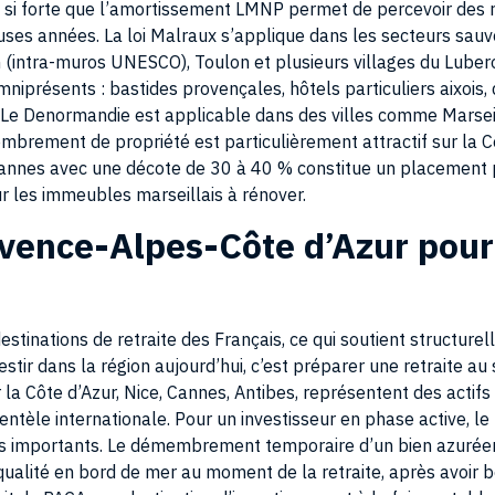
es années. La loi Malraux s’applique dans les secteurs sauve
 (intra-muros UNESCO), Toulon et plusieurs villages du Lubero
présents : bastides provençales, hôtels particuliers aixois, 
. Le Denormandie est applicable dans des villes comme Marseil
brement de propriété est particulièrement attractif sur la Cô
Cannes avec une décote de 30 à 40 % constitue un placement p
our les immeubles marseillais à rénover.
ovence-Alpes-Côte d’Azur pour
estinations de retraite des Français, ce qui soutient structur
vestir dans la région aujourd’hui, c’est préparer une retraite au
r la Côte d’Azur, Nice, Cannes, Antibes, représentent des actifs
entèle internationale. Pour un investisseur en phase active, l
és importants. Le démembrement temporaire d’un bien azuréen
alité en bord de mer au moment de la retraite, après avoir bé
it de PACA une destination d’investissement à la fois rentable