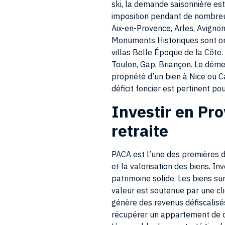
imposition pendant de nombreus
Aix-en-Provence, Arles, Avignon
Monuments Historiques sont omni
villas Belle Époque de la Côte
Toulon, Gap, Briançon. Le démem
propriété d’un bien à Nice ou 
déficit foncier est pertinent p
Investir en Pr
retraite
PACA est l’une des premières d
et la valorisation des biens. In
patrimoine solide. Les biens su
valeur est soutenue par une cli
génère des revenus défiscalis
récupérer un appartement de qu
L’ensemble de ces stratégies fa