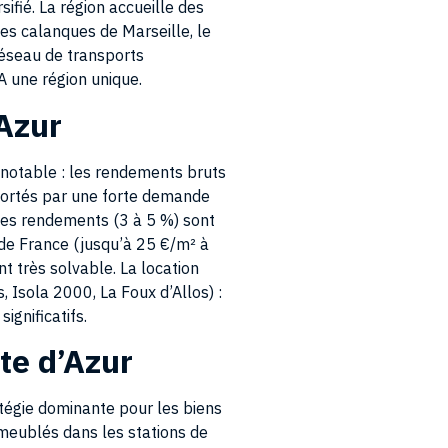
les calanques de Marseille, le
réseau de transports
A une région unique.
Azur
 notable : les rendements bruts
portés par une forte demande
les rendements (3 à 5 %) sont
 de France (jusqu’à 25 €/m² à
t très solvable. La location
, Isola 2000, La Foux d’Allos) :
ignificatifs.
te d’Azur
atégie dominante pour les biens
 meublés dans les stations de
 revenus importants sans