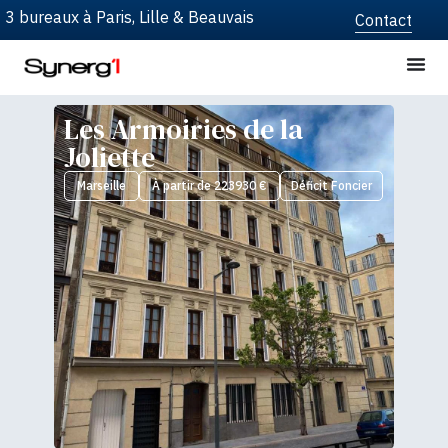
3 bureaux à Paris, Lille & Beauvais
Contact
Les Armoiries de la
Joliette
Marseille
À partir de 223930 €
Déficit Foncier