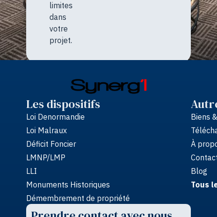
limites
et diversifier vos placements, Syner
propose des programmes sur un pays
dans
développement : l’Albanie. Pourquoi 
votre
projet.
Taxe foncière et frais de notaire
(jusqu'à -80%)
Fiscalité sur loyers et plus-valu
plafonnés à 15%
Forte demande locative (résident
touristique)
Les dispositifs
Autr
Demander plus de renseigne
Loi Denormandie
Biens 
Loi Malraux
Télécha
Déficit Foncier
À propo
LMNP/LMP
Contac
LLI
Blog
Monuments Historiques
Tous l
Démembrement de propriété
Prendre contact avec nous