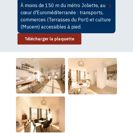
À moins de 150 m du métro Joliette, au
I
cœur d'Euroméditerranée : transports,
d
commerces (Terrasses du Port) et culture
n
(Mucem) accessibles à pied.
L
Télécharger la plaquette