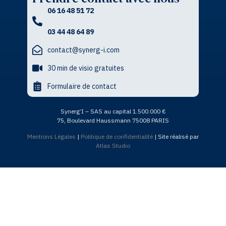
06 16 48 51 72
03 44 48 64 89
contact@synerg-i.com
30 min de visio gratuites
Formulaire de contact
Synerg’I – SAS au capital 1.500.000 €
75, Boulevard Haussmann 75008 PARIS
Mentions Légales
|
Politique de confidentialité
| Site réalisé par
Atlas Studio