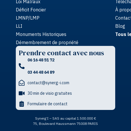
Loi Malraux
Télécha
Déficit Foncier
À propo
LMNP/LMP
Contac
LLI
Blog
Monuments Historiques
Tous l
Démembrement de propriété
Prendre contact avec nous
06 16 48 51 72
03 44 48 64 89
contact@synerg-i.com
30 min de visio gratuites
Formulaire de contact
Synerg’I – SAS au capital 1.500.000 €
75, Boulevard Haussmann 75008 PARIS