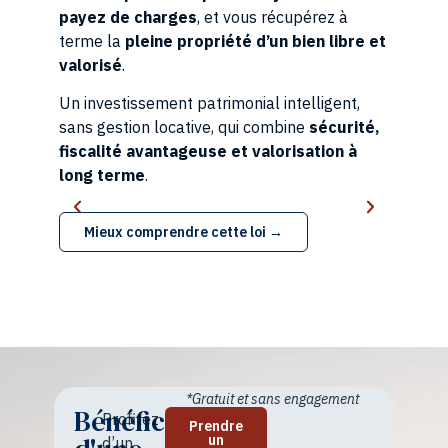
payez de charges
, et vous récupérez à
terme la
pleine propriété d’un bien libre et
valorisé
.
Un investissement patrimonial intelligent,
sans gestion locative, qui combine
sécurité,
fiscalité avantageuse et valorisation à
long terme
.
Mieux comprendre cette loi →
*Gratuit et sans engagement
Bénéficiez
Profitez
Prendre
un
d’un