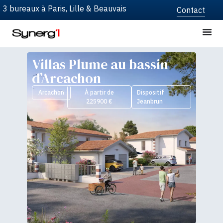
3 bureaux à Paris, Lille & Beauvais
Contact
Villas Plume au bassin
d’Arcachon
Arcachon
À partir de
Dispositif
225900 €
Jeanbrun