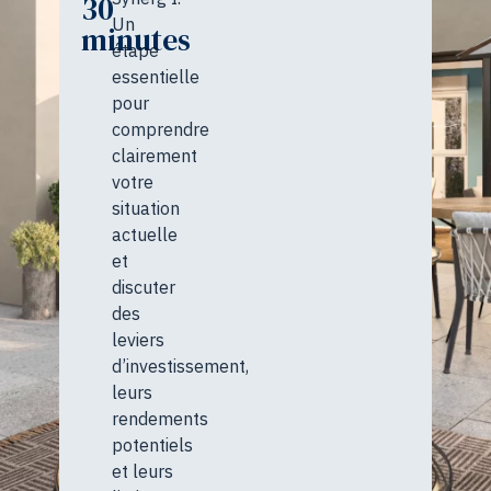
30
Un
minutes
étape
essentielle
pour
comprendre
clairement
votre
situation
actuelle
et
discuter
des
leviers
d’investissement,
Des programmes
leurs
rendements
immobiliers en Alba
potentiels
À la recherche de nouveaux projets
et leurs
intéressants pour faire évoluer votr