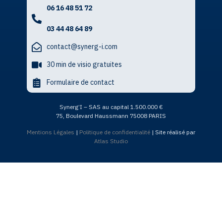
06 16 48 51 72
03 44 48 64 89
contact@synerg-i.com
30 min de visio gratuites
Formulaire de contact
Synerg’I – SAS au capital 1.500.000 €
75, Boulevard Haussmann 75008 PARIS
Mentions Légales
|
Politique de confidentialité
| Site réalisé par
Atlas Studio