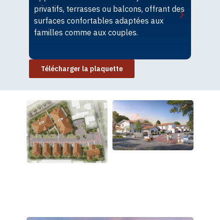
privatifs, terrasses ou balcons, offrant des
P
surfaces confortables adaptées aux
d
familles comme aux couples.
e
B
Télécharger la plaquette