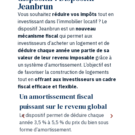
Jeanbrun
Vous souhaitez
réduire vos impôts
tout en
investissant dans l’immobilier locatif ? Le
dispositif Jeanbrun est un
nouveau
mécanisme fiscal
qui permet aux
investisseurs d’acheter un logement et de
déduire chaque année une partie de sa
valeur de leur revenu imposable
grâce à
un système d’amortissement. L’objectif est
de favoriser la construction de logements
tout en
offrant aux investisseurs un cadre
fiscal efficace et flexible.
La possibilité de créer un
bal
déficit déductible du revenu
que
L’amortissement peut générer un déficit
 sous
foncier qui réduit l’imposition globale
jusqu’à 10 700 € par an ou jusqu’à 21 400