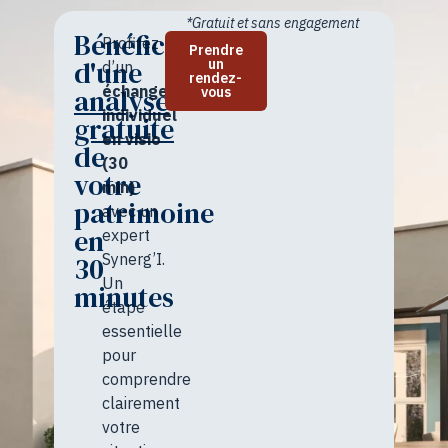
*Gratuit et sans engagement
Bénéficiez
Profitez
Prendre
d'une
un
d’un
rendez-
échange
analyse
vous
individuel
gratuite
en visio
de
(30
votre
min)
patrimoine
avec un
en
expert
Synerg’I.
30
Un
minutes
étape
essentielle
pour
comprendre
clairement
votre