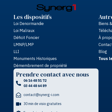
Les dispositifs
Autr
Loi Denormandie
Biens 
Loi Malraux
Télécha
Déficit Foncier
À propo
LMNP/LMP
Contac
LLI
Blog
Monuments Historiques
Tous l
Démembrement de propriété
Prendre contact avec nous
06 16 48 51 72
03 44 48 64 89
contact@synerg-i.com
30 min de visio gratuites