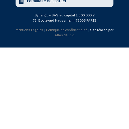
Formulaire de contact
Synerg’I – SAS au capital 1.500.000 €
75, Boulevard Haussmann 75008 PARIS
Mentions Légales
|
Politique de confidentialité
| Site réalisé par
Atlas Studio