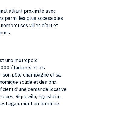
inal alliant proximité avec
rs parmi les plus accessibles
 nombreuses villes d’art et
nues.
est une métropole
 000 étudiants et les
té, son pôle champagne et sa
nomique solide et des prix
éficient d’une demande locative
esques, Riquewihr, Eguisheim,
 est également un territoire
s. Strasbourg affiche une