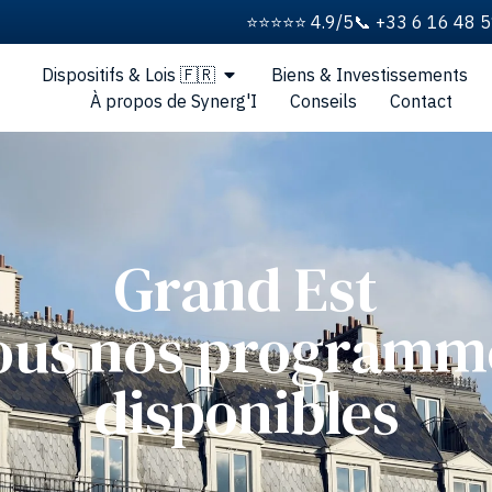
⭐️⭐️⭐️⭐️⭐️ 4.9/5
📞 +33 6 16 48 
Dispositifs & Lois 🇫🇷
Biens & Investissements
À propos de Synerg'I
Conseils
Contact
Grand Est
ous nos programm
disponibles