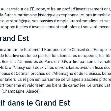
 au carrefour de l’Europe, offre un profil d’investissement orig
a Suisse, patrimoine historique exceptionnel et prix immobilie
ique stratégique, ses bassins d’emploi transfrontaliers et ses
e aux opportunités d’investissement multiples et souvent mécon
rand Est
e abritant le Parlement Européen et le Conseil de l’Europe, 
e locative soutenue par les fonctionnaires européens, les 55
. Reims, à 45 minutes de Paris en TGV, attire par son universi
tz et Nancy sont deux villes universitaires avec un tissu éco
lhouse et Colmar, proches de l’Allemagne et de la Suisse, bén
rontaliers. La région est parsemée de villages alsaciens pittor
rt tourisme et valorisent les biens de caractère. Le Grand Est
 (Champagne, Alsace).
if dans le Grand Est
présente des dynamiques très différentes selon les territoire