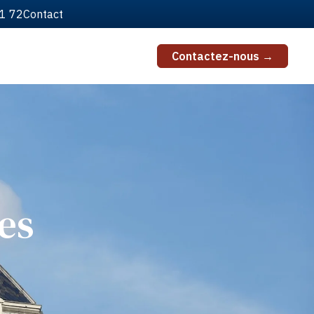
51 72
Contact
Contactez-nous →
es