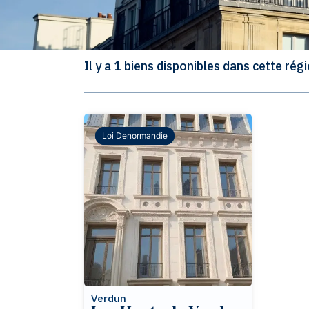
Il y a 1 biens disponibles dans cette régi
Loi Denormandie
Loi Denormandie
Verdun
Les Hauts de Verdun