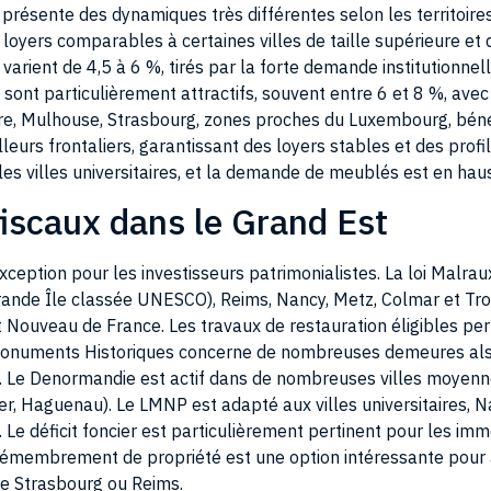
s loyers comparables à certaines villes de taille supérieure et
varient de 4,5 à 6 %, tirés par la forte demande institutionnell
ont particulièrement attractifs, souvent entre 6 et 8 %, avec 
ère, Mulhouse, Strasbourg, zones proches du Luxembourg, bén
lleurs frontaliers, garantissant des loyers stables et des profil
les villes universitaires, et la demande de meublés est en hau
 fiscaux dans le Grand Est
xception pour les investisseurs patrimonialistes. La loi Malra
ande Île classée UNESCO), Reims, Nancy, Metz, Colmar et Troy
t Nouveau de France. Les travaux de restauration éligibles p
 Monuments Historiques concerne de nombreuses demeures alsa
s. Le Denormandie est actif dans de nombreuses villes moyenne
ier, Haguenau). Le LMNP est adapté aux villes universitaires, N
Le déficit foncier est particulièrement pertinent pour les im
Le démembrement de propriété est une option intéressante pour
me Strasbourg ou Reims.