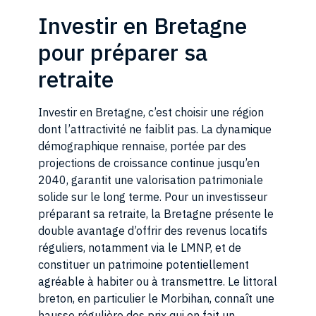
Investir en Bretagne
pour préparer sa
retraite
Investir en Bretagne, c’est choisir une région
dont l’attractivité ne faiblit pas. La dynamique
démographique rennaise, portée par des
projections de croissance continue jusqu’en
2040, garantit une valorisation patrimoniale
solide sur le long terme. Pour un investisseur
préparant sa retraite, la Bretagne présente le
double avantage d’offrir des revenus locatifs
Des programmes
réguliers, notamment via le LMNP, et de
immobiliers en Alba
constituer un patrimoine potentiellement
agréable à habiter ou à transmettre. Le littoral
À la recherche de nouveaux projets
intéressants pour faire évoluer votr
breton, en particulier le Morbihan, connaît une
et diversifier vos placements, Syner
hausse régulière des prix qui en fait un