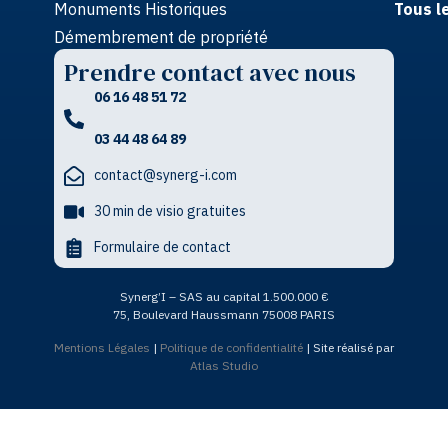
Monuments Historiques
Tous l
Démembrement de propriété
Prendre contact avec nous
06 16 48 51 72
03 44 48 64 89
contact@synerg-i.com
30 min de visio gratuites
Formulaire de contact
Synerg’I – SAS au capital 1.500.000 €
75, Boulevard Haussmann 75008 PARIS
Mentions Légales
|
Politique de confidentialité
| Site réalisé par
Atlas Studio