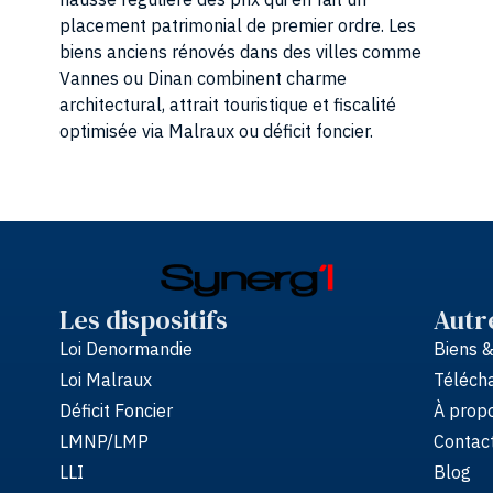
propose des programmes sur un pays
placement patrimonial de premier ordre. Les
développement : l’Albanie. Pourquoi 
biens anciens rénovés dans des villes comme
Vannes ou Dinan combinent charme
Taxe foncière et frais de notaire
(jusqu'à -80%)
architectural, attrait touristique et fiscalité
optimisée via Malraux ou déficit foncier.
Fiscalité sur loyers et plus-valu
plafonnés à 15%
Forte demande locative (résident
touristique)
Demander plus de renseigne
Les dispositifs
Autr
Loi Denormandie
Biens 
Loi Malraux
Télécha
Déficit Foncier
À propo
LMNP/LMP
Contac
LLI
Blog