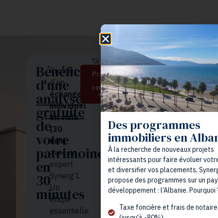
*Gratuit et sans engagement
Bénéficiez
Profitez
Prendre
d'une
un
d’un
rendez-
échange
analyse
vous
individuel
gratuite
en visio
de
Des programmes
(30
immobiliers en Alba
votre
min)
patrimoine
À la recherche de nouveaux projets
avec un
intéressants pour faire évoluer votr
en
expert
et diversifier vos placements, Syner
Synerg’I.
30
propose des programmes sur un pays
Un
minutes
développement : l’Albanie. Pourquoi 
étape
Taxe foncière et frais de notaire
essentielle
(jusqu'à -80%)