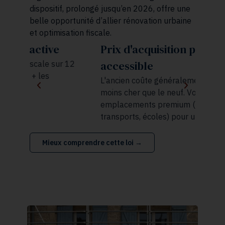
dispositif, prolongé jusqu’en 2026, offre une
belle opportunité d’allier rénovation urbaine
et optimisation fiscale.
Prix d'acquisition plus
V
accessible
12
L
f
L'ancien coûte généralement 20 à 40%
a
moins cher que le neuf. Vous accédez à des
p
emplacements premium (commerces,
l
transports, écoles) pour un budget maîtrisé
r
Mieux comprendre cette loi →