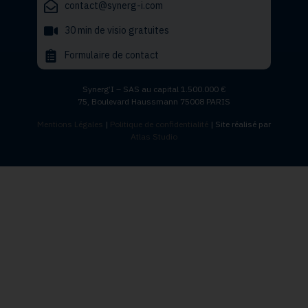
contact@synerg-i.com
30 min de visio gratuites
Formulaire de contact
Synerg’I – SAS au capital 1.500.000 €
75, Boulevard Haussmann 75008 PARIS
Mentions Légales
|
Politique de confidentialité
| Site réalisé par
Atlas Studio