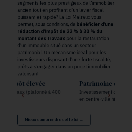
segments les plus prestigieux de l’immobilier
ancien tout en profitant d’un levier fiscal
puissant et rapide? La Loi Malraux vous
permet, sous conditions, de
bénéficier d’une
réduction d’impôt de 22 % à 30 % du
montant des travaux
pour la restauration
d’un immeuble situé dans un secteur
patrimonial. Un mécanisme idéal pour les
investisseurs disposant d’une forte fiscalité,
prêts à s’engager dans un projet immobilier
valorisant.
Patrimoine d'exception
P
n
0
Investissement dans des biens de caractère
en centre-ville historique
A
€
Mieux comprendre cette loi →