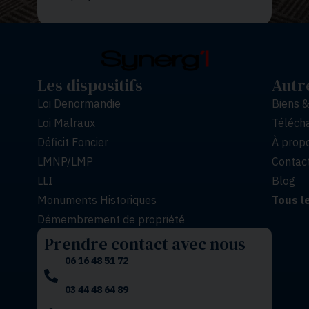
Les dispositifs
Autr
Loi Denormandie
Biens 
Loi Malraux
Télécha
Déficit Foncier
À propo
LMNP/LMP
Contac
LLI
Blog
Monuments Historiques
Tous l
Démembrement de propriété
Prendre contact avec nous
06 16 48 51 72
03 44 48 64 89