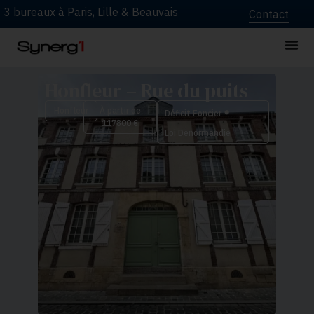
3 bureaux à Paris, Lille & Beauvais
Contact
Honfleur – Rue du puits
•
Honfleur
À partir de
Déficit Foncier
117800 €
Loi Denormandie