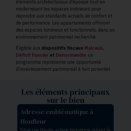
éléments architecturaux d’époque tout en
modernisant les espaces intérieurs pour
répondre aux standards actuels de confort et
de performance. Les appartements offriront
des espaces lumineux et fonctionnels, dans un
environnement patrimonial recherché.
Éligible aux
dispositifs fiscaux
Malraux
,
Déficit Foncier
et
Denormandie
, ce
programme représente une opportunité
d’investissement patrimonial à fort potentiel.
Les éléments principaux
sur le bien
Adresse emblématique à
Honfleur
Situé rue Haute, artère historique reliant le
F