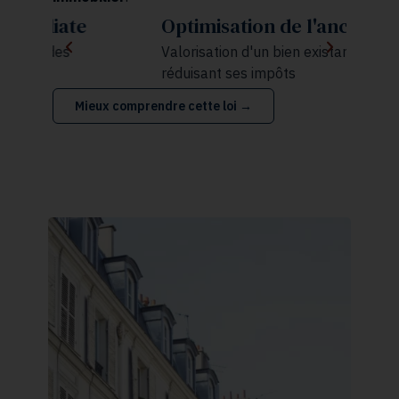
Optimisation de l'ancien
F
Valorisation d'un bien existant tout en
P
réduisant ses impôts
p
Mieux comprendre cette loi →